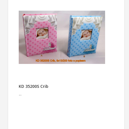
KD 35200S Crib
--