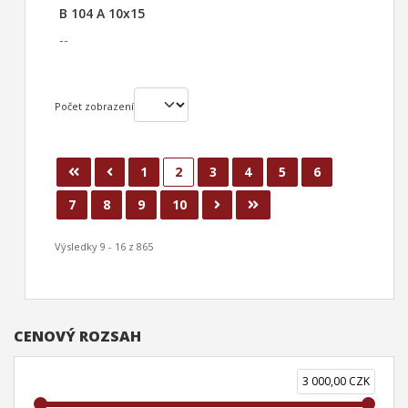
B 104 A 10x15
--
Počet zobrazení
1
2
3
4
5
6
7
8
9
10
Výsledky 9 - 16 z 865
CENOVÝ ROZSAH
3 000,00 CZK