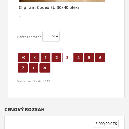
Clip rám Codex EU 30x40 plexi
--
Počet zobrazení
1
2
3
4
5
6
7
Výsledky 33 - 48 z 112
CENOVÝ ROZSAH
3 000,00 CZK