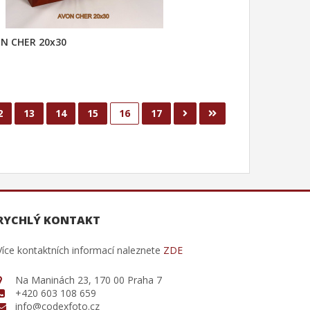
N CHER 20x30
2
13
14
15
16
17
RYCHLÝ KONTAKT
Více kontaktních informací naleznete
ZDE
Na Maninách 23, 170 00 Praha 7
+420 603 108 659
info@codexfoto.cz