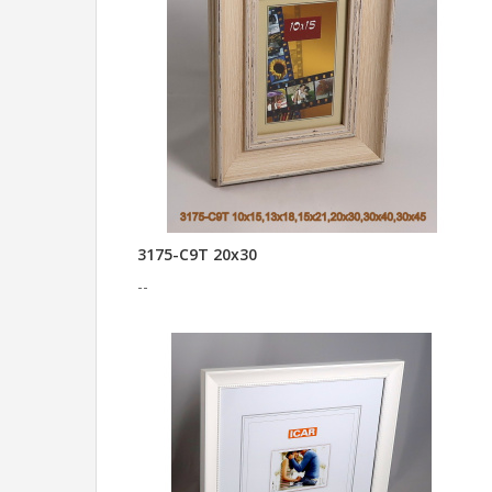
3175-C9T 20x30
--