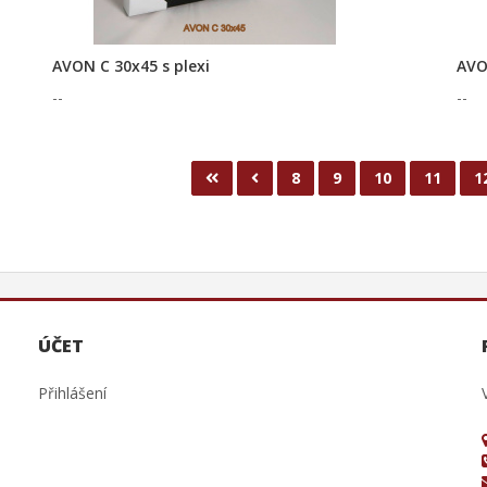
AVON C 30x45 s plexi
AVO
--
--
8
9
10
11
1
ÚČET
Přihlášení