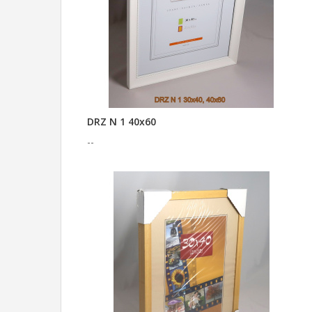
DRZ N 1 40x60
--